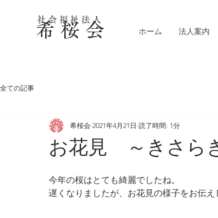
社会福祉法人
希 桜 会
ホーム
法人案内
全ての記事
希桜会
2021年4月21日
読了時間: 1分
お花見 ～きさら
今年の桜はとても綺麗でしたね。
遅くなりましたが、お花見の様子をお伝え