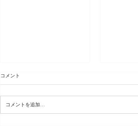
コメント
コメントを追加…
サニー秋桜 長寿を祝う会
ケアハウス
2024
25周年記